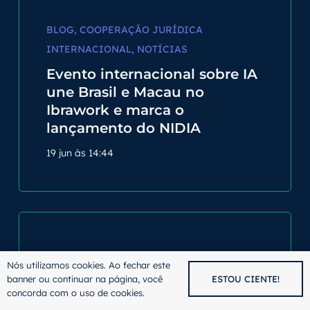
BLOG
,
COOPERAÇÃO JURÍDICA
INTERNACIONAL
,
NOTÍCIAS
Evento internacional sobre IA
une Brasil e Macau no
Ibrawork e marca o
lançamento do NIDIA
19 jun às 14:44
COOPERAÇÃO JURÍDICA INTERNACIONAL
,
Nós utilizamos cookies. Ao fechar este
DIREITO INTERNACIONAL
banner ou continuar na página, você
ESTOU CIENTE!
concorda com o uso de cookies.
Delegação jurídica de Macau