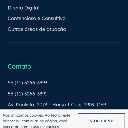
Direito Digital
Contencioso e Consultivo
Outras áreas de atuação
Contato
55 (11) 3266-3393
55 (11) 3266-3391
Av. Paulista, 2073 - Horsa I Conj. 1909, CEP:
01311-940
Nós utilizamos cookies. Ao fechar este
banner ou continuar na página, você
ESTOU CIENTE!
contato@thomaslaw.adv.br
concorda com o uso de cookies.