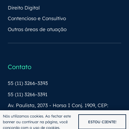
Direito Digital
Contencioso e Consultivo
Outras áreas de atuação
Contato
55 (11) 3266-3393
55 (11) 3266-3391
Av. Paulista, 2073 - Horsa I Conj. 1909, CEP:
01311-940
Nós utilizamos cookies. Ao fechar este
banner ou continuar na página, você
ESTOU CIENTE!
contato@thomaslaw.adv.br
concorda com o uso de cookies.