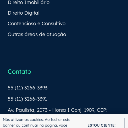
Direito Imobiliário
Direito Digital
Contencioso e Consultivo
Outras áreas de atuação
Contato
55 (11) 3266-3393
55 (11) 3266-3391
Av. Paulista, 2073 - Horsa I Conj. 1909, CEP:
01311-940
Nós utilizamos cookies. Ao fechar este
banner ou continuar na página, você
ESTOU CIENTE!